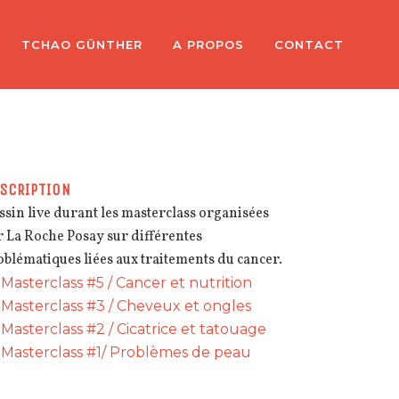
TCHAO GÜNTHER
A PROPOS
CONTACT
SCRIPTION
ssin live durant les masterclass organisées
r La Roche Posay sur différentes
oblématiques liées aux traitements du cancer.
Masterclass #5 / Cancer et nutrition
Masterclass #3 / Cheveux et ongles
Masterclass #2 / Cicatrice et tatouage
Masterclass #1/ Problèmes de peau