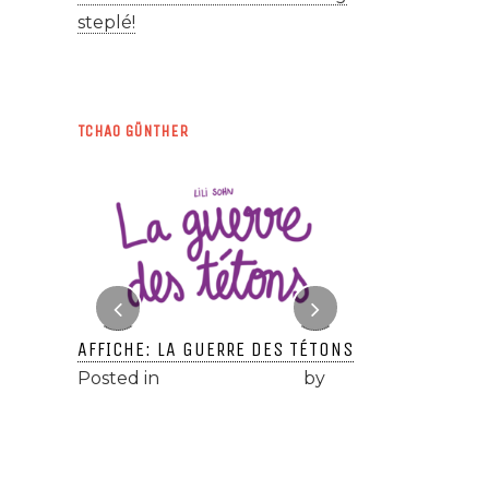
steplé!
TCHAO GÜNTHER
E TON
AFFICHE: LA GUERRE DES TÉTONS
ÉPISODE #56: 
SONT AU FOUR!
Posted in
Tchao Günther
by
lili
er
by
lili
Posted in
Tcha