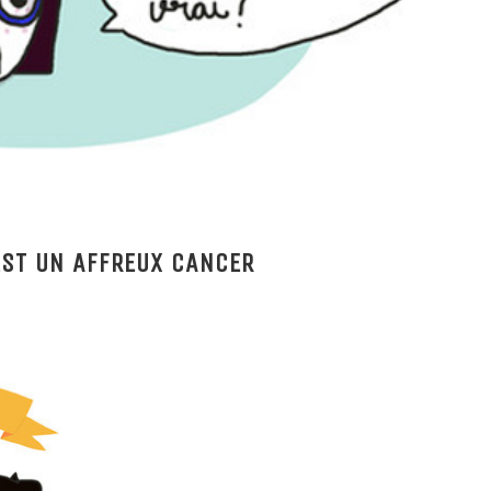
EST UN AFFREUX CANCER
INTERLUDE: ALLÉ DONN
SANG STEPLÉ!
Posted in
Tchao Günth