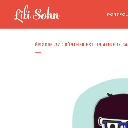
PORTFOL
ÉPISODE #7 : GÜNTHER EST UN AFFREUX C