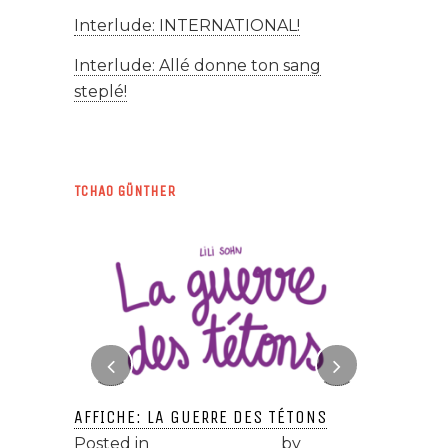
Interlude: INTERNATIONAL!
Interlude: Allé donne ton sang
steplé!
TCHAO GÜNTHER
 SANG
AFFICHE: LA GUERRE DES TÉTONS
ÉPISODE 
FOUR!
Posted in
Tchao Günther
by
lili